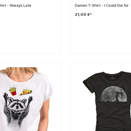
irt - Always Late
Damen T-Shirt - I Could Die für
21,00 €*