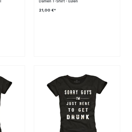
l
Damen T-Shirt - Eulen
21,00 €*