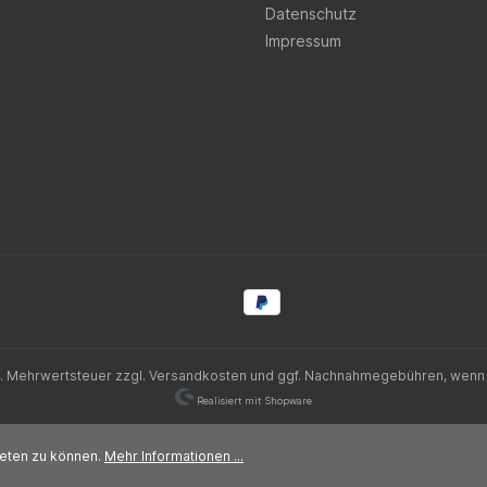
Datenschutz
Impressum
zl. Mehrwertsteuer zzgl.
Versandkosten
und ggf. Nachnahmegebühren, wenn 
Realisiert mit Shopware
ieten zu können.
Mehr Informationen ...