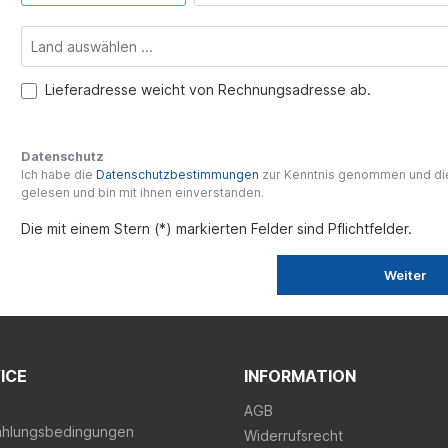
Lieferadresse weicht von Rechnungsadresse ab.
Datenschutz
Ich habe die
Datenschutzbestimmungen
zur Kenntnis genommen und d
gelesen und bin mit ihnen einverstanden.
Die mit einem Stern (*) markierten Felder sind Pflichtfelder.
Weiter
ICE
INFORMATION
AGB
ahlungsbedingungen
Widerrufsrecht