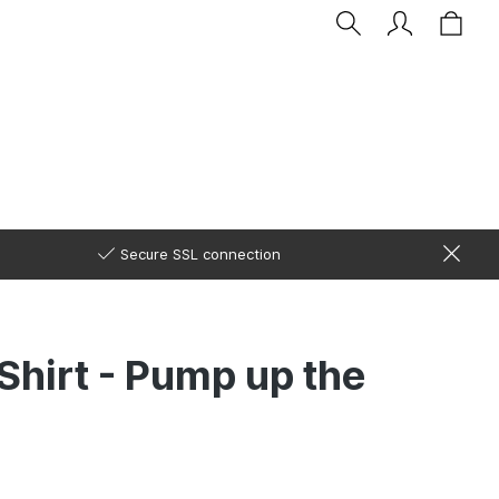
Secure SSL connection
hirt - Pump up the