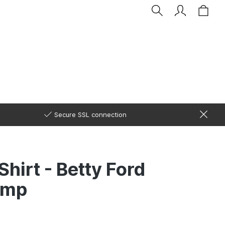
Secure SSL connection
irt - Betty Ford
amp