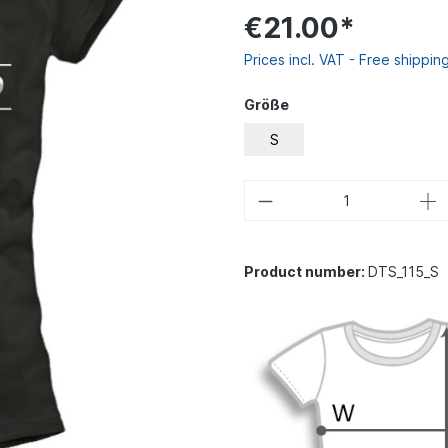
€21.00*
Prices incl. VAT - Free shippin
Größe
S
Product number:
DTS_115_S