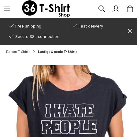
Free shipping
Fast delivery
Secure SSL connection
Damen T-Shirts
Lustige & coole T-Shirts