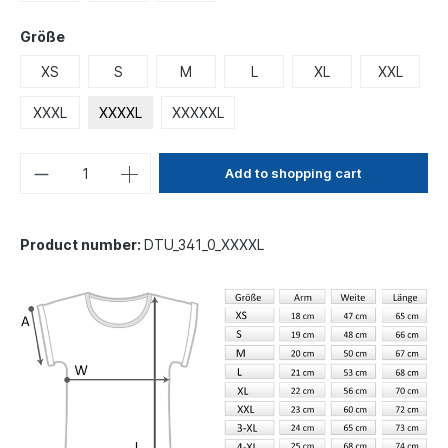
Größe
XS
S
M
L
XL
XXL
XXXL
XXXXL
XXXXXL
Add to shopping cart
Product number:
DTU_341_0_XXXXL