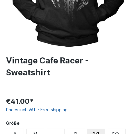
Vintage Cafe Racer -
Sweatshirt
€41.00*
Prices incl. VAT - Free shipping
Größe
S
M
L
XL
XXL
XXXL