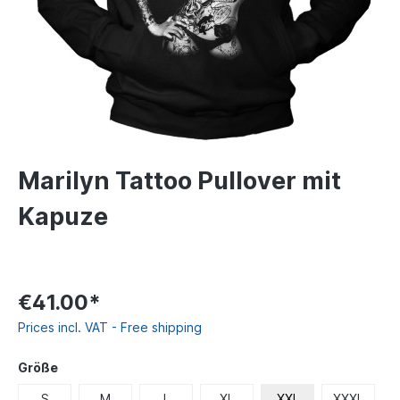
Marilyn Tattoo Pullover mit
Kapuze
€41.00*
Prices incl. VAT - Free shipping
Größe
S
M
L
XL
XXL
XXXL