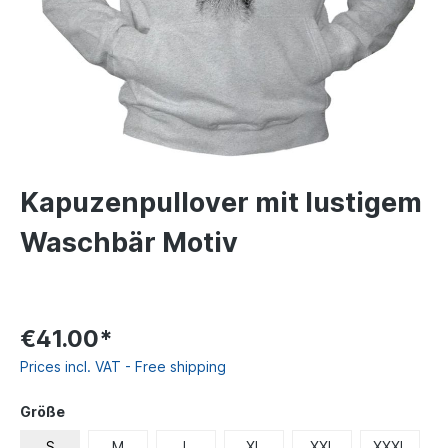
Kapuzenpullover mit lustigem
Waschbär Motiv
€41.00*
Prices incl. VAT - Free shipping
Größe
S
M
L
XL
XXL
XXXL