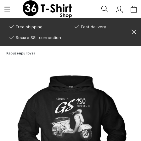
Free shipping
Fast delivery
Secure SSL connection
Kapuzenpullover