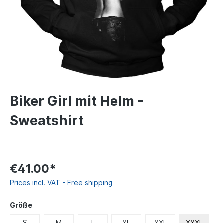
Biker Girl mit Helm -
Sweatshirt
€41.00*
Prices incl. VAT - Free shipping
Größe
S
M
L
XL
XXL
XXXL